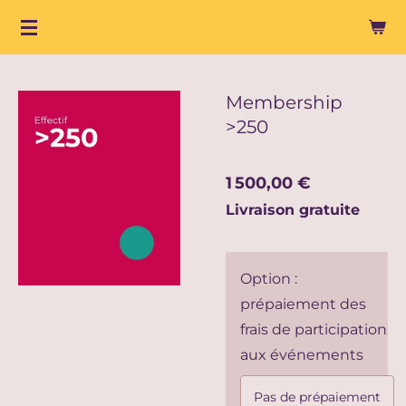
Passer
au
contenu
principal
Membership
>250
1 500,00 €
Livraison gratuite
Option :
prépaiement des
frais de participation
aux événements
Pas de prépaiement